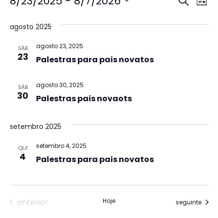
Pesq
N
8/23/2025
 - 
8/7/2026
Procurar 
Lista
Selecione
d
e
a
data.
agosto 2025
vi
nave
Ev
agosto 23, 2025
SÁB
de
23
Palestras para pais novatos
visua
agosto 30, 2025
SÁB
de
30
Palestras pais novaots
Even
setembro 2025
setembro 4, 2025
QUI
4
Palestras para pais novatos
Eventos
anterior
Hoje
Eventos
seguinte