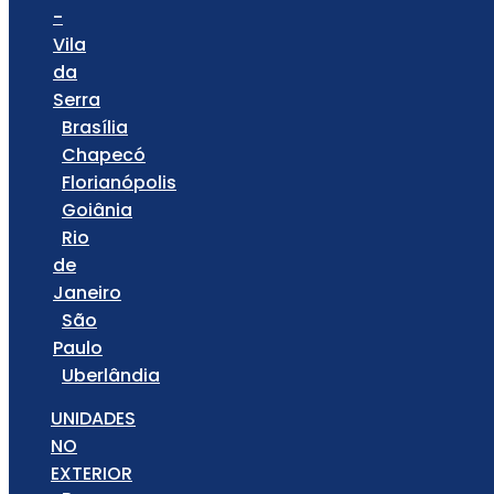
-
Vila
da
Serra
Brasília
Chapecó
Florianópolis
Goiânia
Rio
de
Janeiro
São
Paulo
Uberlândia
UNIDADES
NO
EXTERIOR