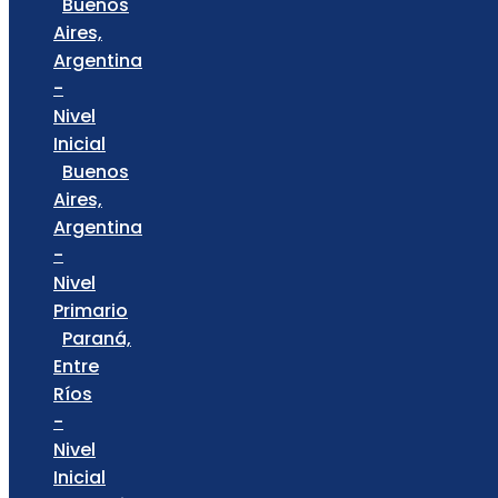
Buenos
Aires,
Argentina
-
Nivel
Inicial
Buenos
Aires,
Argentina
-
Nivel
Primario
Paraná,
Entre
Ríos
-
Nivel
Inicial