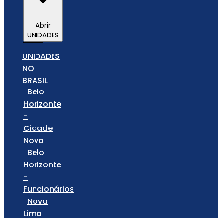
Abrir
UNIDADES
UNIDADES
NO
BRASIL
Belo
Horizonte
-
Cidade
Nova
Belo
Horizonte
-
Funcionários
Nova
Lima