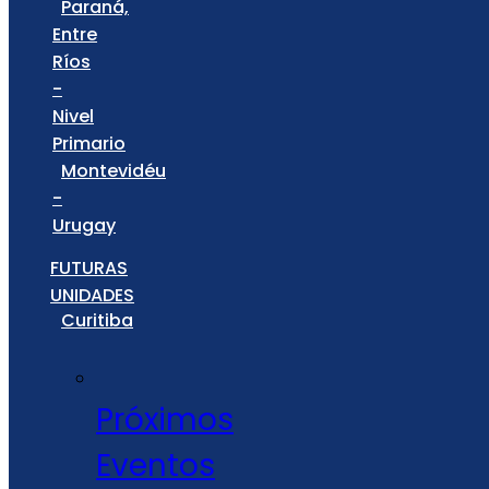
Paraná,
Entre
Ríos
-
Nivel
Primario
Montevidéu
-
Urugay
FUTURAS
UNIDADES
Curitiba
Próximos
Eventos