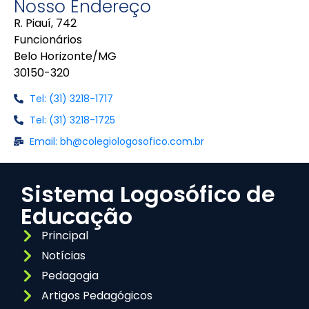
Nosso Endereço
R. Piauí, 742
Funcionários
Belo Horizonte/MG
30150-320
Tel: (31) 3218-1717
Tel: (31) 3218-1725
Email: bh@colegiologosofico.com.br
Sistema Logosófico de
Educação
Principal
Notícias
Pedagogia
Artigos Pedagógicos