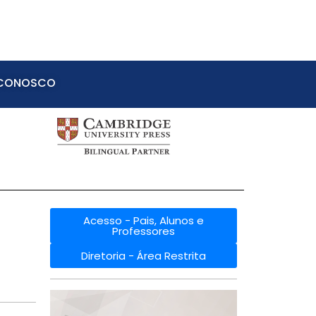
 CONOSCO
Acesso - Pais, Alunos e
Professores
Diretoria - Área Restrita