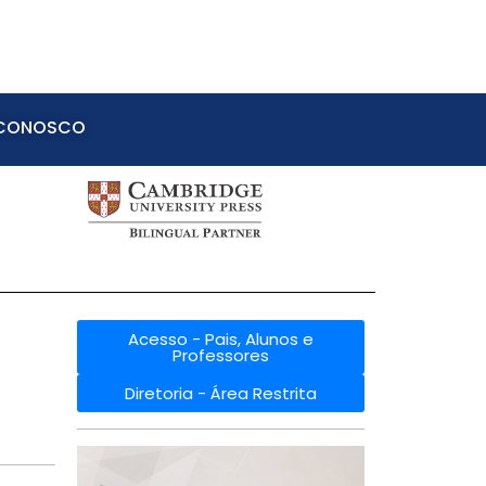
 CONOSCO
Acesso - Pais, Alunos e
Professores
Diretoria - Área Restrita