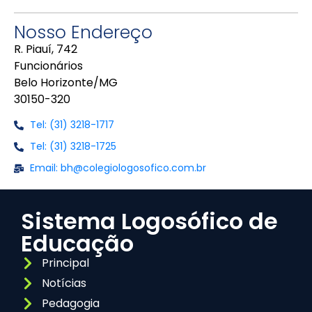
Nosso Endereço
R. Piauí, 742
Funcionários
Belo Horizonte/MG
30150-320
Tel: (31) 3218-1717
Tel: (31) 3218-1725
Email: bh@colegiologosofico.com.br
Sistema Logosófico de
Educação
Principal
Notícias
Pedagogia