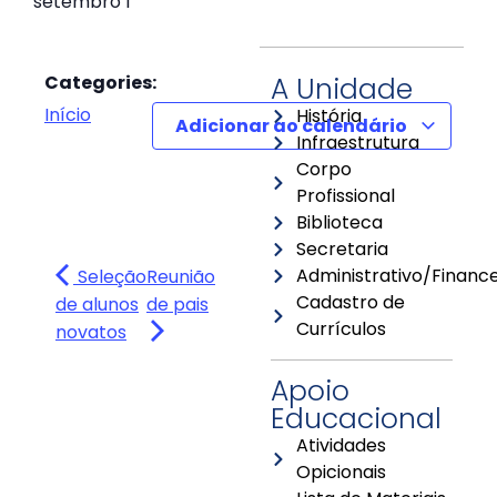
setembro 1
Categories:
A Unidade
Início
História
Adicionar ao calendário
Infraestrutura
Corpo
Profissional
Biblioteca
Secretaria
Administrativo/Finance
Seleção
Reunião
Cadastro de
de alunos
de pais
Currículos
novatos
Apoio
Educacional
Atividades
Opicionais